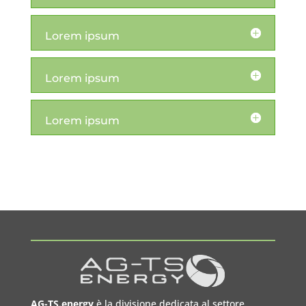
Lorem ipsum
Lorem ipsum
Lorem ipsum
AG-TS.energy
è la divisione dedicata al settore