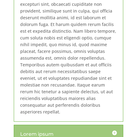
excepturi sint, obcaecati cupiditate non
provident, similique sunt in culpa, qui officia
deserunt mollitia animi, id est laborum et
dolorum fuga. Et harum quidem rerum facilis
est et expedita distinctio. Nam libero tempore,
cum soluta nobis est eligendi optio, cumque
nihil impedit, quo minus id, quod maxime
placeat, facere possimus, omnis voluptas
assumenda est, omnis dolor repellendus.
Temporibus autem quibusdam et aut officiis
debitis aut rerum necessitatibus saepe
eveniet, ut et voluptates repudiandae sint et
molestiae non recusandae. Itaque earum
rerum hic tenetur a sapiente delectus, ut aut
reiciendis voluptatibus maiores alias
consequatur aut perferendis doloribus
asperiores repellat.
Lorem ipsum