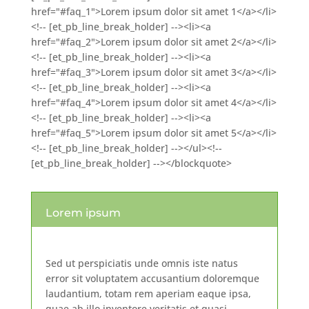
href="#faq_1">Lorem ipsum dolor sit amet 1</a></li>
<!-- [et_pb_line_break_holder] --><li><a
href="#faq_2">Lorem ipsum dolor sit amet 2</a></li>
<!-- [et_pb_line_break_holder] --><li><a
href="#faq_3">Lorem ipsum dolor sit amet 3</a></li>
<!-- [et_pb_line_break_holder] --><li><a
href="#faq_4">Lorem ipsum dolor sit amet 4</a></li>
<!-- [et_pb_line_break_holder] --><li><a
href="#faq_5">Lorem ipsum dolor sit amet 5</a></li>
<!-- [et_pb_line_break_holder] --></ul><!--
[et_pb_line_break_holder] --></blockquote>
Lorem ipsum
Sed ut perspiciatis unde omnis iste natus
error sit voluptatem accusantium doloremque
laudantium, totam rem aperiam eaque ipsa,
quae ab illo inventore veritatis et quasi