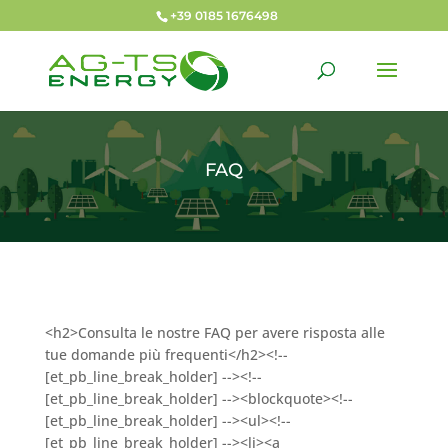
+39 0185 1676498
FAQ
<h2>Consulta le nostre FAQ per avere risposta alle
tue domande più frequenti</h2><!--
[et_pb_line_break_holder] --><!--
[et_pb_line_break_holder] --><blockquote><!--
[et_pb_line_break_holder] --><ul><!--
[et_pb_line_break_holder] --><li><a