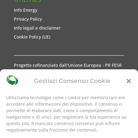
Info Energy
Privacy Policy
Info legali e disclaimer
Cookie Policy (UE)
Progetto cofinanziato dall'Unione Europea - PR FESR
2021-2027 Liguria
Gestisci Consenso Cookie
Utilizziamo tecnologie come i cookie per memorizzare e/o
accedere alle informazioni del dispositivo. Il consenso ci
permette di elaborare dati, come il comportamento di
seguici su
navigazione o ID unici, per migliorare la tua esperienza su
questo sito. Il mancato consenso consenso può influire
negativamente sulla fruizione dei contenuti.