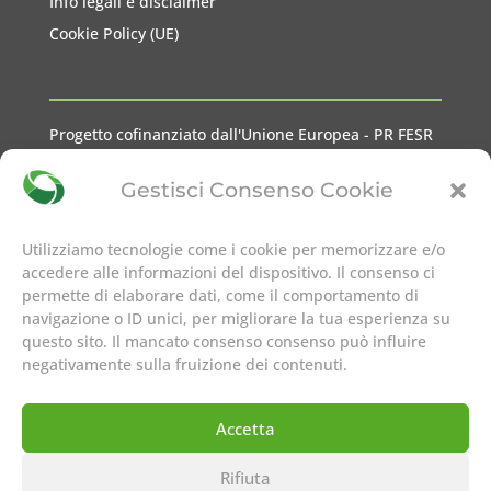
Info legali e disclaimer
Cookie Policy (UE)
Progetto cofinanziato dall'Unione Europea - PR FESR
2021-2027 Liguria
Gestisci Consenso Cookie
Utilizziamo tecnologie come i cookie per memorizzare e/o
accedere alle informazioni del dispositivo. Il consenso ci
permette di elaborare dati, come il comportamento di
seguici su
navigazione o ID unici, per migliorare la tua esperienza su
questo sito. Il mancato consenso consenso può influire
negativamente sulla fruizione dei contenuti.
Accetta
Rifiuta