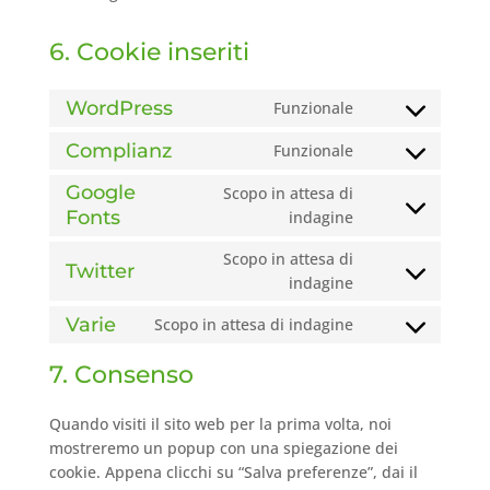
6. Cookie inseriti
WordPress
Funzionale
Consent
to
Complianz
Funzionale
Consent
service
to
Google
wordpress
Scopo in attesa di
service
Fonts
Consent
indagine
complianz
to
Scopo in attesa di
service
Twitter
Consent
indagine
google-
to
fonts
Varie
Scopo in attesa di indagine
service
Consent
twitter
to
7. Consenso
service
varie
Quando visiti il sito web per la prima volta, noi
mostreremo un popup con una spiegazione dei
cookie. Appena clicchi su “Salva preferenze”, dai il