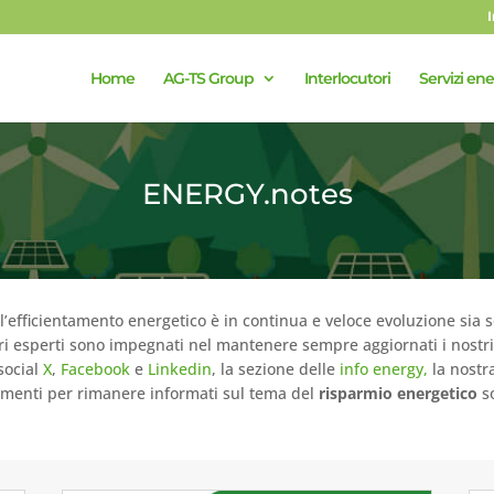
Home
AG-TS Group
Interlocutori
Servizi ene
ENERGY.notes
ll’efficientamento energetico è in continua e veloce evoluzione sia s
tri esperti sono impegnati nel mantenere sempre aggiornati i nostri c
 social
X
,
Facebook
e
Linkedin
, la sezione delle
info energy,
la nostr
 elementi per rimanere informati sul tema del
risparmio energetico
s