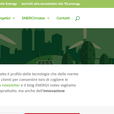
Info Energy
Iscriviti alla newsletter AG-TS.energy
rgetici
ENERGY.notes
Contatti
otto il profilo delle tecnologie che delle norme
lienti per consentire loro di cogliere le
a
newsletter
e il blog ENERGY.notes vogliamo
oprattutto, ma anche dell’
innovazione