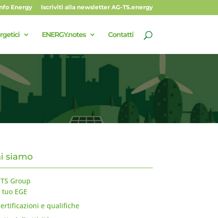
Info Energy
Iscriviti alla newsletter AG-TS.energy
rgetici
ENERGY.notes
Contatti
i siamo
-TS Group
l tuo EGE
ertificazioni e qualifiche