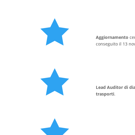

Aggiornamento
cer
conseguito il 13 n

Lead Auditor di dia
trasporti
.
