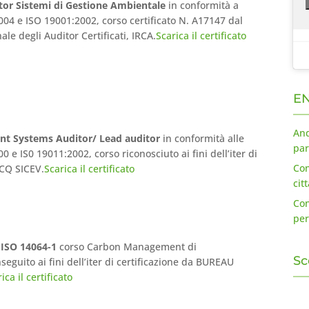
tor Sistemi di Gestione Ambientale
in conformità a
04 e ISO 19001:2002, corso certificato N. A17147 dal
ale degli Auditor Certificati, IRCA.
Scarica il certificato
EN
And
t Systems Auditor/ Lead auditor
in conformità alle
par
 e IS0 19011:2002, corso riconosciuto ai fini dell’iter di
Con
ICQ SICEV.
Scarica il certificato
cit
Con
per
 ISO 14064-1
corso Carbon Management di
Sc
eguito ai fini dell’iter di certificazione da BUREAU
ica il certificato