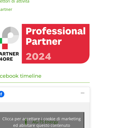
ettori di attività
artner
cebook timeline
Clicca per accettare i cookie di marketing
AG-TS Energy
ed abilitare questo contenuto