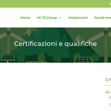
Home
AG-TS Group
Interlocutori
Servizi ene
Certificazioni e qualifiche
Ch
AG
I
C