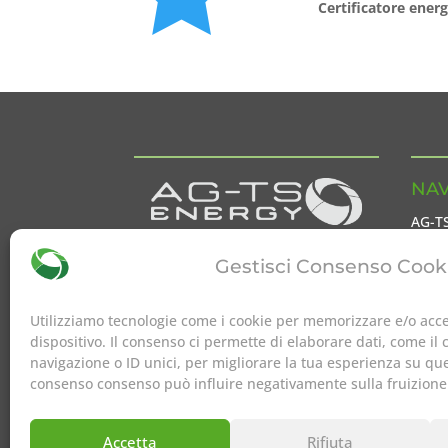
Certificatore ener
NAV
AG-T
AG-TS.energy
è la divisione
AG-T
Gestisci Consenso Cook
dedicata al settore servizi energetici
Inter
e sostenibilità ambientale di
AG-TS
Servi
Group
Utilizziamo tecnologie come i cookie per memorizzare e/o acce
ENER
dispositivo. Il consenso ci permette di elaborare dati, come i
navigazione o ID unici, per migliorare la tua esperienza su que
Conta
consenso consenso può influire negativamente sulla fruizione
Accetta
Rifiuta