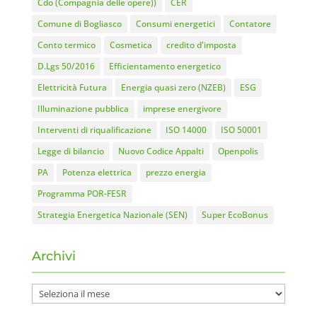
Cdo (Compagnia delle opere))
CER
Comune di Bogliasco
Consumi energetici
Contatore
Conto termico
Cosmetica
credito d'imposta
D.Lgs 50/2016
Efficientamento energetico
Elettricità Futura
Energia quasi zero (NZEB)
ESG
Illuminazione pubblica
imprese energivore
Interventi di riqualificazione
ISO 14000
ISO 50001
Legge di bilancio
Nuovo Codice Appalti
Openpolis
PA
Potenza elettrica
prezzo energia
Programma POR-FESR
Strategia Energetica Nazionale (SEN)
Super EcoBonus
Archivi
Archivi