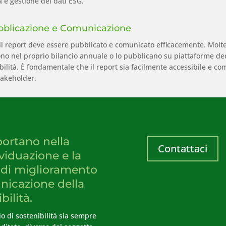
a e gestione dei dati ESG.
bblicazione e Comunicazione
 il report deve essere pubblicato e comunicato efficacemente. Molt
no nel proprio bilancio annuale o lo pubblicano su piattaforme ded
bilità. È fondamentale che il report sia facilmente accessibile e c
takeholder.
portano nella
Contattaci
ividuazione e la
e di miglioramento
nicazione della
bilità.
io di sostenibilità sia sempre