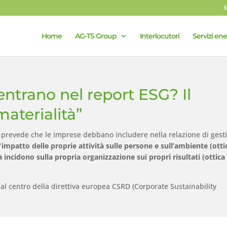
Home
AG-TS Group
Interlocutori
Servizi ene
entrano nel report ESG? Il
aterialità”
à prevede che le imprese debbano includere nella relazione di gest
’
impatto delle proprie attività sulle persone e sull’ambiente (otti
à incidono sulla propria organizzazione sui propri risultati (ottica
 al centro della direttiva europea CSRD (Corporate Sustainability