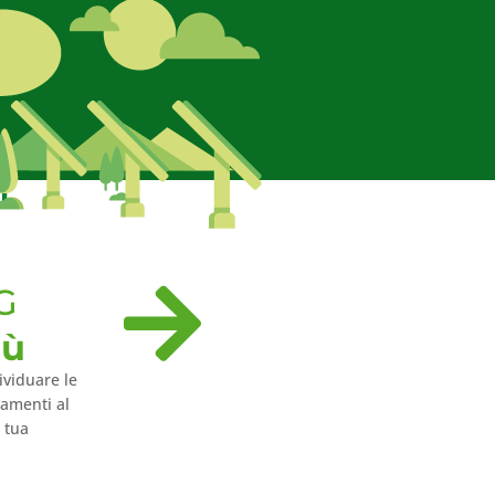

G
iù
ividuare le
ramenti al
a tua