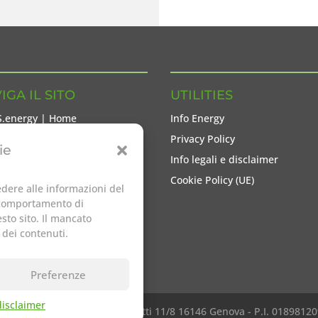
IGA IL SITO
UTILITIES
S.energy | Home
Info Energy
S Group
Privacy Policy
ie
locutori
Info legali e disclaimer
zi energetici
Cookie Policy (UE)
dere alle informazioni del
GY.notes
l comportamento di
sto sito. Il mancato
tti
 dei contenuti.
Preferenze
 disclaimer
ed | Sede Legale: Via F.Cavallotti 11/8 16146 Genova - P.I. 0189812