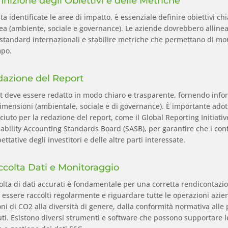
finizione degli Obiettivi e delle Metriche
ta identificate le aree di impatto, è essenziale definire obiettivi chi
ea (ambiente, sociale e governance). Le aziende dovrebbero allinear
 standard internazionali e stabilire metriche che permettano di mon
mpo.
dazione del Report
rt deve essere redatto in modo chiaro e trasparente, fornendo info
dimensioni (ambientale, sociale e di governance). È importante ado
ciuto per la redazione del report, come il Global Reporting Initiative
ability Accounting Standards Board (SASB), per garantire che i cont
pettative degli investitori e delle altre parti interessate.
ccolta Dati e Monitoraggio
olta di dati accurati è fondamentale per una corretta rendicontazio
essere raccolti regolarmente e riguardare tutte le operazioni azien
ni di CO2 alla diversità di genere, dalla conformità normativa alle 
iuti. Esistono diversi strumenti e software che possono supportare l