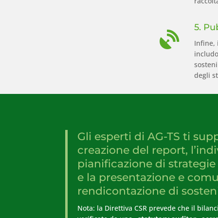
raccolt
5. Pu

Infine,
includo
sosteni
degli s
Gli esperti di AG-TS ti sup
creazione del report, l’ind
pianificazione di strategi
e la presentazione e comu
rendicontazione di sosteni
Nota: la Direttiva CSR prevede che il bilanc