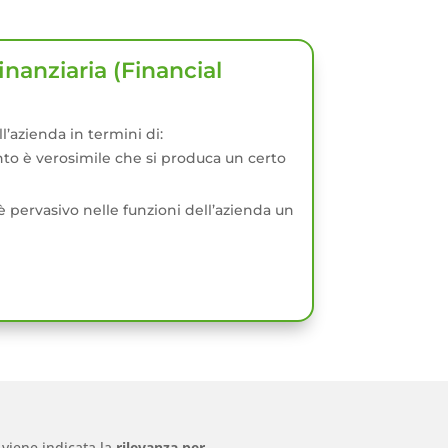
finanziaria (Financial
ull’azienda in termini di:
nto è verosimile che si produca un certo
è pervasivo nelle funzioni dell’azienda un
 viene indicata la
rilevanza per