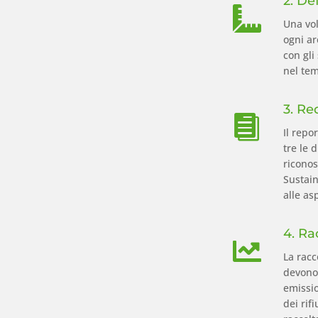
2. De

Una vol
ogni ar
con gli
nel te
3. Re

Il repo
tre le 
riconos
Sustain
alle as
4. Ra

La racc
devono 
emissio
dei rif