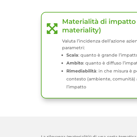
Materialità di impatt

materiality)
Valuta l’incidenza dell’azione azie
parametri:
Scala
: quanto è grande l’impatt
Ambito
: quanto è diffuso l’impa
Rimediabilità
: in che misura è po
contesto (ambiente, comunità) 
l’impatto
La rilevanza (materialità) di una certa tematica