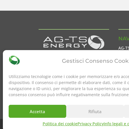
NAV
AG-T
AG-TS.energy
è la divisione
AG-T
Gestisci Consenso Cook
dedicata al settore servizi energetici
Inter
e sostenibilità ambientale di
AG-TS
Servi
Group
Utilizziamo tecnologie come i cookie per memorizzare e/o acce
ENER
dispositivo. Il consenso ci permette di elaborare dati, come i
navigazione o ID unici, per migliorare la tua esperienza su que
Conta
consenso consenso può influire negativamente sulla fruizione
Accetta
Rifiuta
Politica dei cookie
Privacy Policy
Info legali e
Copyrights © 2026 AG-TS srl. All Rights Reserv