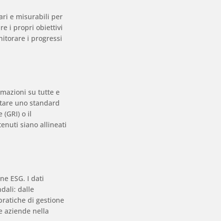
ari e misurabili per
e i propri obiettivi
itorare i progressi
rmazioni su tutte e
ttare uno standard
 (GRI) o il
enuti siano allineati
ne ESG. I dati
dali: dalle
pratiche di gestione
e aziende nella