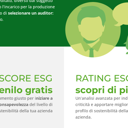
editato, diverso dal soggetto
to l’incarico per la produzione
no di
selezionare un auditor:
o.
SCORE ESG
RATING ES
enilo gratis
scopri di p
umento giusto per i
niziare a
Un’analisi avanzata per ind
consapevolezza
del livello di
criticità e apportare miglio
stenibilità della tua azienda
profilo di sostenibilità dell
azienda.