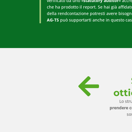
verificato da uno «
statutory auditor
» accr
che ha prodotto il report. Se hai già affida
della rendcontazione potresti avere bisog
AG-TS
può supportarti anche in questo cas

otti
Lo str
prendere 
so