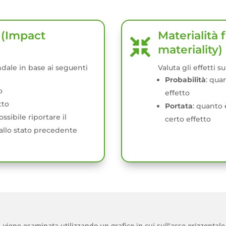
o (Impact
Materialità 

materiality)
ndale in base ai seguenti
Valuta gli effetti s
Probabilità
: qua
o
effetto
tto
Portata
: quanto 
ssibile riportare il
certo effetto
allo stato precedente
, viene esaminata utilizzando un grafico in cui sull’asse orizzontale