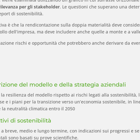
rilevanza per gli stakeholder
. Le questioni che superano una determ
port di sostenibilità.
tiva è che la rendicontazione sulla doppia materialità deve conside
ntrollo dell’impresa, ma deve includere anche quelle a monte e a vall
azione rischi e opportunità che potrebbero anche derivare da event
izione del modello e della strategia aziendali
 la resilienza del modello rispetto ai rischi legati alla sostenibilità,
e e i piani per la transizione verso un’economia sostenibile, in lin
e la neutralità climatica entro il 2050
tivi di sostenibilità
i a breve, medio e lungo termine, con indicazioni sui progressi e se g
ali sono basati su prove scientifiche.