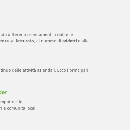
 differenti orientamenti: i dati e le
ttore
, al
fatturato
, al numero di
addetti
e alla
nuo delle attività aziendali. Ecco i principali
der
impatto e le
ri e comunità locali.