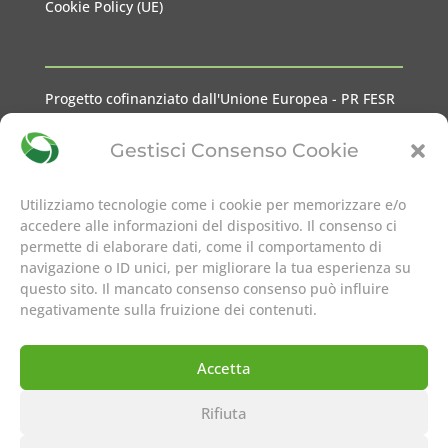
Cookie Policy (UE)
Progetto cofinanziato dall'Unione Europea - PR FESR
2021-2027 Liguria
Gestisci Consenso Cookie
Utilizziamo tecnologie come i cookie per memorizzare e/o
accedere alle informazioni del dispositivo. Il consenso ci
permette di elaborare dati, come il comportamento di
seguici su
navigazione o ID unici, per migliorare la tua esperienza su
questo sito. Il mancato consenso consenso può influire
negativamente sulla fruizione dei contenuti.
Accetta
Rifiuta