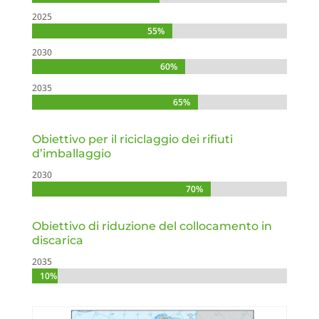
2025
55%
55%
2030
60%
60%
2035
65%
65%
Obiettivo per il riciclaggio dei rifiuti
d’imballaggio
2030
70%
70%
Obiettivo di riduzione del collocamento in
discarica
2035
10%
10%