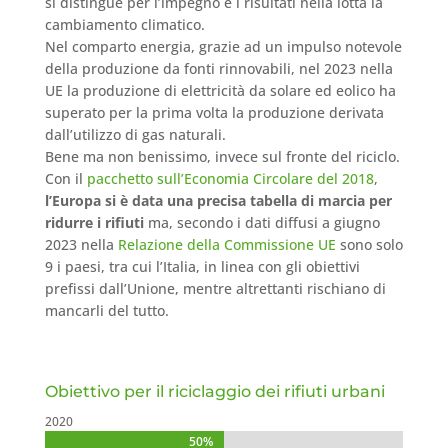
si distingue per l’impegno e i risultati nella lotta la
cambiamento climatico.
Nel comparto energia, grazie ad un impulso notevole
della produzione da fonti rinnovabili, nel 2023 nella
UE la produzione di elettricità da solare ed eolico ha
superato per la prima volta la produzione derivata
dall’utilizzo di gas naturali.
Bene ma non benissimo, invece sul fronte del riciclo.
Con il
pacchetto sull’Economia Circolare del 2018
,
l’Europa si è data una precisa tabella di marcia per
ridurre i rifiuti
ma, secondo i dati diffusi a giugno
2023 nella
Relazione della Commissione UE
sono solo
9 i paesi, tra cui l’Italia, in linea con gli obiettivi
prefissi dall’Unione, mentre altrettanti rischiano di
mancarli del tutto.
Obiettivo per il riciclaggio dei rifiuti urbani
2020
50%
50%