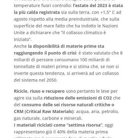
temperature fuori controllo:
l’estate del 2023 è stata
la più calda registrata
sia sulla terra, con +1,5° C ad
agosto rispetto alla media preindustriale, che sulla
superficie del mare fatto che ha indotto le Nazioni
Unite a dichiarare che “il collasso climatico è
iniziato”.
Anche
la disponibilità di materie prime sta
raggiungendo il punto di crisi
: è stato valutato che 8
miliardi di persone consumano 100 miliardi di
tonnellate di materi prima e si stima che, se non si
inverte questa tendenza, si arriverà ad un collasso
del sistema nel 2050.
Riciclo, riuso e recupero
sono pertanto le leve per
agire sia sulla
riduzione delle emissioni di CO2
che
del
consumo delle sei risorse naturali critiche o
CRM (Critical Raw Materials)
: acqua, aria, petrolio,
gas naturale, carbone e minerali.
I materiali riciclati come “settima risorsa”
, oggi
rappresentano già il 40% della materia prima