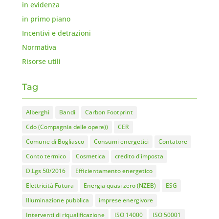
in evidenza
in primo piano
Incentivi e detrazioni
Normativa
Risorse utili
Tag
Alberghi
Bandi
Carbon Footprint
Cdo (Compagnia delle opere))
CER
Comune di Bogliasco
Consumi energetici
Contatore
Conto termico
Cosmetica
credito d'imposta
D.Lgs 50/2016
Efficientamento energetico
Elettricità Futura
Energia quasi zero (NZEB)
ESG
Illuminazione pubblica
imprese energivore
Interventi di riqualificazione
ISO 14000
ISO 50001