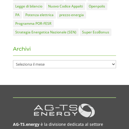
Legge di bilancio
Nuovo Codice Appalti
Openpolis
PA
Potenza elettrica
prezzo energia
Programma POR-FESR
Strategia Energetica Nazionale (SEN)
Super EcoBonus
Archivi
Archivi
AG-TS.energy
è la divisione dedicata al settore