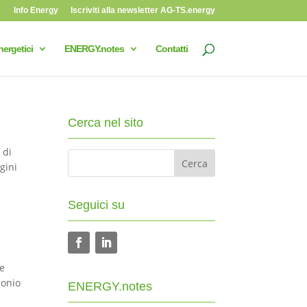
Info Energy
Iscriviti alla newsletter AG-TS.energy
nergetici
ENERGY.notes
Contatti
Cerca nel sito
 di
agini
Seguici su
le
monio
ENERGY.notes