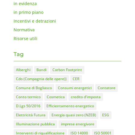
in evidenza
in primo piano
Incentivi e detrazioni
Normativa
Risorse utili
Tag
Alberghi
Bandi
Carbon Footprint
Cdo (Compagnia delle opere))
CER
Comune di Bogliasco
Consumi energetici
Contatore
Conto termico
Cosmetica
credito d'imposta
D.Lgs 50/2016
Efficientamento energetico
Elettricità Futura
Energia quasi zero (NZEB)
ESG
Illuminazione pubblica
imprese energivore
Interventi di riqualificazione
ISO 14000
ISO 50001