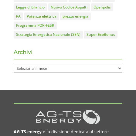
Legge di bilancio
Nuovo Codice Appalti
Openpolis
PA
Potenza elettrica
prezzo energia
Programma POR-FESR
Strategia Energetica Nazionale (SEN)
Super EcoBonus
Archivi
Archivi
AG-TS.energy
è la divisione dedicata al settore