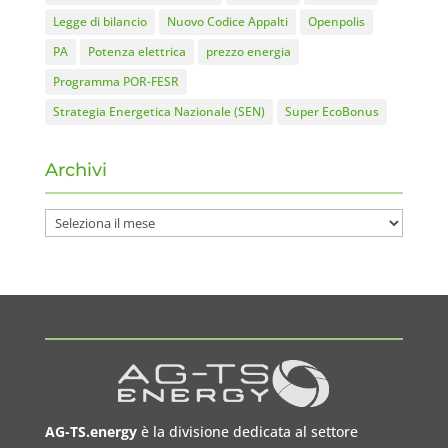
Legge di bilancio
Nuovo Codice Appalti
Openpolis
PA
Potenza elettrica
prezzo energia
Programma POR-FESR
Strategia Energetica Nazionale (SEN)
Super EcoBonus
Archivi
Archivi
AG-TS.energy
è la divisione dedicata al settore