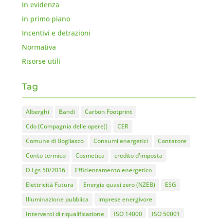
in evidenza
in primo piano
Incentivi e detrazioni
Normativa
Risorse utili
Tag
Alberghi
Bandi
Carbon Footprint
Cdo (Compagnia delle opere))
CER
Comune di Bogliasco
Consumi energetici
Contatore
Conto termico
Cosmetica
credito d'imposta
D.Lgs 50/2016
Efficientamento energetico
Elettricità Futura
Energia quasi zero (NZEB)
ESG
Illuminazione pubblica
imprese energivore
Interventi di riqualificazione
ISO 14000
ISO 50001