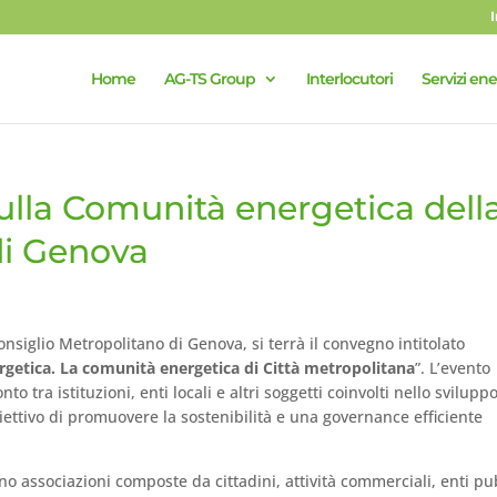
Home
AG-TS Group
Interlocutori
Servizi ene
lla Comunità energetica dell
di Genova
Consiglio Metropolitano di Genova, si terrà il convegno intitolato
ergetica. La comunità energetica di Città metropolitana
”. L’evento
 tra istituzioni, enti locali e altri soggetti coinvolti nello svilupp
biettivo di promuovere la sostenibilità e una governance efficiente
o associazioni composte da cittadini, attività commerciali, enti pu