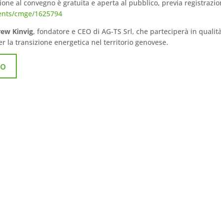
ione al convegno è gratuita e aperta al pubblico, previa registrazio
vents/cmge/1625794
ew Kinvig
, fondatore e CEO di AG-TS Srl, che parteciperà in qualità
er la transizione energetica nel territorio genovese.
to