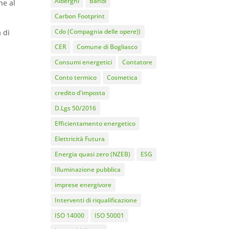
Alberghi
Bandi
ne al
Carbon Footprint
Cdo (Compagnia delle opere))
 di
CER
Comune di Bogliasco
Consumi energetici
Contatore
Conto termico
Cosmetica
credito d'imposta
D.Lgs 50/2016
Efficientamento energetico
Elettricità Futura
Energia quasi zero (NZEB)
ESG
Illuminazione pubblica
imprese energivore
Interventi di riqualificazione
ISO 14000
ISO 50001