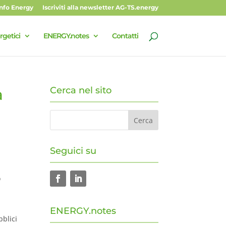
Info Energy
Iscriviti alla newsletter AG-TS.energy
rgetici
ENERGY.notes
Contatti
Cerca nel sito
a
Seguici su
o
ENERGY.notes
bblici