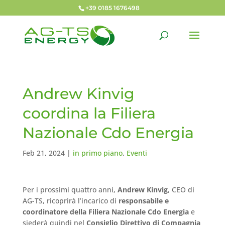
+39 0185 1676498
Andrew Kinvig
coordina la Filiera
Nazionale Cdo Energia
Feb 21, 2024
|
in primo piano
,
Eventi
Per i prossimi quattro anni,
Andrew Kinvig
, CEO di
AG-TS, ricoprirà l’incarico di
responsabile e
coordinatore della Filiera Nazionale Cdo Energia
e
siederà quindi nel
Consiglio Direttivo di Compagnia