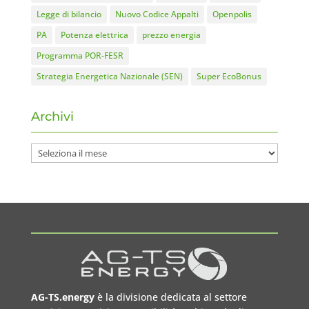
Legge di bilancio
Nuovo Codice Appalti
Openpolis
PA
Potenza elettrica
prezzo energia
Programma POR-FESR
Strategia Energetica Nazionale (SEN)
Super EcoBonus
Archivi
Archivi
AG-TS.energy
è la divisione dedicata al settore