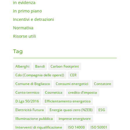
in evidenza
in primo piano
Incentivi e detrazioni
Normativa
Risorse utili
Tag
Alberghi
Bandi
Carbon Footprint
Cdo (Compagnia delle opere))
CER
Comune di Bogliasco
Consumi energetici
Contatore
Conto termico
Cosmetica
credito d'imposta
D.Lgs 50/2016
Efficientamento energetico
Elettricità Futura
Energia quasi zero (NZEB)
ESG
Illuminazione pubblica
imprese energivore
Interventi di riqualificazione
ISO 14000
ISO 50001