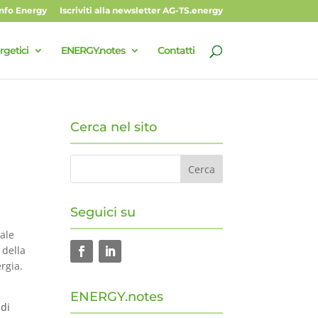
Info Energy
Iscriviti alla newsletter AG-TS.energy
rgetici
ENERGY.notes
Contatti
Cerca nel sito
Seguici su
tale
 della
rgia.
ENERGY.notes
 di