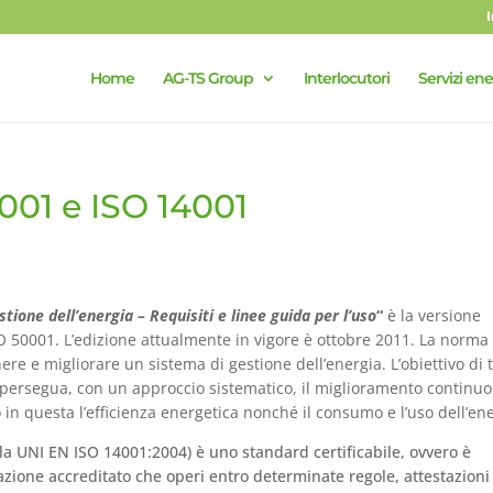
Home
AG-TS Group
Interlocutori
Servizi ene
0001 e ISO 14001
stione dell’energia – Requisiti e linee guida per l’uso
“
è la versione
SO 50001. L’edizione attualmente in vigore è ottobre 2011. La norma
nere e migliorare un sistema di gestione dell’energia. L’obiettivo di 
 persegua, con un approccio sistematico, il miglioramento continuo
 questa l’efficienza energetica nonché il consumo e l’uso dell’ene
ella UNI EN ISO 14001:2004) è uno standard certificabile, ovvero è
azione accreditato che operi entro determinate regole, attestazioni