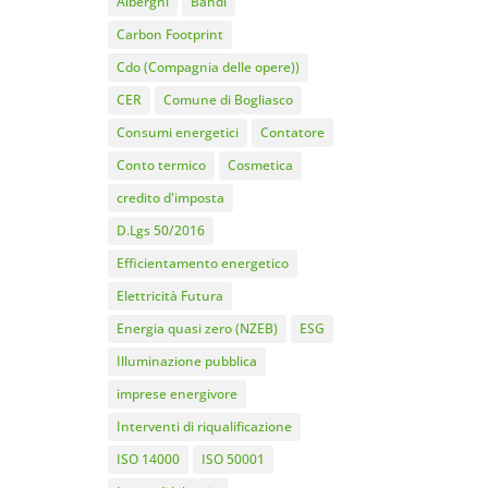
Alberghi
Bandi
Carbon Footprint
Cdo (Compagnia delle opere))
CER
Comune di Bogliasco
Consumi energetici
Contatore
Conto termico
Cosmetica
credito d'imposta
D.Lgs 50/2016
Efficientamento energetico
Elettricità Futura
Energia quasi zero (NZEB)
ESG
Illuminazione pubblica
imprese energivore
Interventi di riqualificazione
ISO 14000
ISO 50001