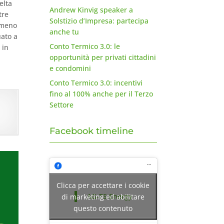
elta
Andrew Kinvig speaker a
tre
Solstizio d’Impresa: partecipa
o meno
anche tu
uato a
Conto Termico 3.0: le
 in
opportunità per privati cittadini
e condomini
Conto Termico 3.0: incentivi
fino al 100% anche per il Terzo
Settore
Facebook timeline
Clicca per accettare i cookie
AG-TS Energy
di marketing ed abilitare
questo contenuto