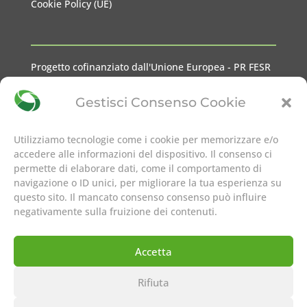
Cookie Policy (UE)
Progetto cofinanziato dall'Unione Europea - PR FESR
2021-2027 Liguria
Gestisci Consenso Cookie
Utilizziamo tecnologie come i cookie per memorizzare e/o
accedere alle informazioni del dispositivo. Il consenso ci
permette di elaborare dati, come il comportamento di
seguici su
navigazione o ID unici, per migliorare la tua esperienza su
questo sito. Il mancato consenso consenso può influire
negativamente sulla fruizione dei contenuti.
Accetta
Rifiuta