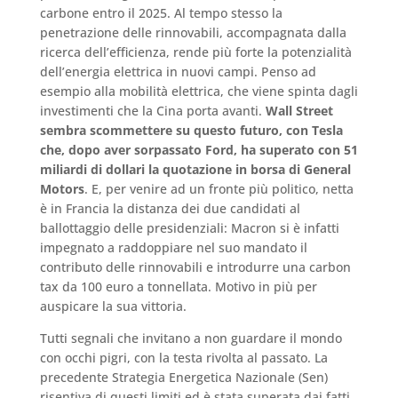
carbone entro il 2025. Al tempo stesso la
penetrazione delle rinnovabili, accompagnata dalla
ricerca dell’efficienza, rende più forte la potenzialità
dell’energia elettrica in nuovi campi. Penso ad
esempio alla mobilità elettrica, che viene spinta dagli
investimenti che la Cina porta avanti.
Wall Street
sembra scommettere su questo futuro, con Tesla
che, dopo aver sorpassato Ford, ha superato con 51
miliardi di dollari la quotazione in borsa di General
Motors
. E, per venire ad un fronte più politico, netta
è in Francia la distanza dei due candidati al
ballottaggio delle presidenziali: Macron si è infatti
impegnato a raddoppiare nel suo mandato il
contributo delle rinnovabili e introdurre una carbon
tax da 100 euro a tonnellata. Motivo in più per
auspicare la sua vittoria.
Tutti segnali che invitano a non guardare il mondo
con occhi pigri, con la testa rivolta al passato. La
precedente Strategia Energetica Nazionale (Sen)
risentiva di questi limiti ed è stata superata dai fatti.