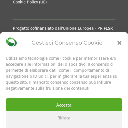
Cookie Policy (UE)
Progetto cofinanziato dall'Unione Europea - PR FESR
2021-2027 Liguria
Gestisci Consenso Cookie
Utilizziamo tecnologie come i cookie per memorizzare e/o
accedere alle informazioni del dispositivo. Il consenso ci
permette di elaborare dati, come il comportamento di
seguici su
navigazione o ID unici, per migliorare la tua esperienza su
questo sito. Il mancato consenso consenso può influire
negativamente sulla fruizione dei contenuti.
Accetta
Rifiuta