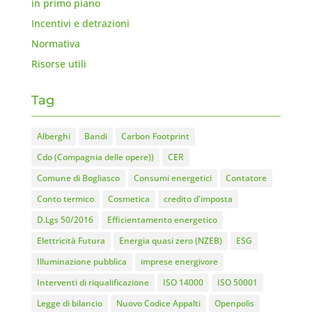
in primo piano
Incentivi e detrazioni
Normativa
Risorse utili
Tag
Alberghi
Bandi
Carbon Footprint
Cdo (Compagnia delle opere))
CER
Comune di Bogliasco
Consumi energetici
Contatore
Conto termico
Cosmetica
credito d'imposta
D.Lgs 50/2016
Efficientamento energetico
Elettricità Futura
Energia quasi zero (NZEB)
ESG
Illuminazione pubblica
imprese energivore
Interventi di riqualificazione
ISO 14000
ISO 50001
Legge di bilancio
Nuovo Codice Appalti
Openpolis