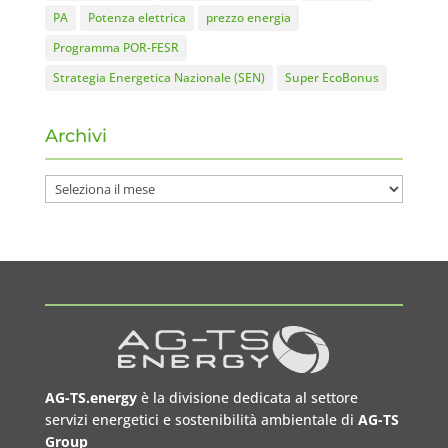
PA
Potenza elettrica
prezzo energia
Programma POR-FESR
Strategia Energetica Nazionale (SEN)
Super EcoBonus
Archivi
Archivi
AG-TS.energy
è la divisione dedicata al settore
servizi energetici e sostenibilità ambientale di
AG-TS
Group