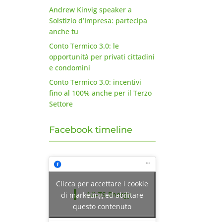
Andrew Kinvig speaker a
Solstizio d’Impresa: partecipa
anche tu
Conto Termico 3.0: le
opportunità per privati cittadini
e condomini
Conto Termico 3.0: incentivi
fino al 100% anche per il Terzo
Settore
Facebook timeline
Clicca per accettare i cookie
AG-TS Energy
di marketing ed abilitare
questo contenuto