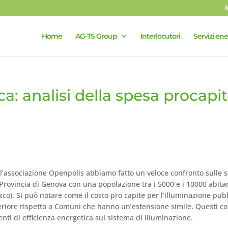
Home
AG-TS Group
Interlocutori
Servizi ene
a: analisi della spesa procapi
l’associazione Openpolis​ abbiamo fatto un veloce confronto sulle 
n Provincia di Genova con una popolazione tra i 5000 e i 10000 abita
sco). Si può notare come il costo pro capite per l’illuminazione pub
eriore rispetto a Comuni che hanno un’estensione simile. Questi co
nti di efficienza energetica sul sistema di illuminazione.