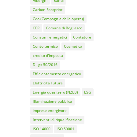
Alberghi
Bandi
Carbon Footprint
Cdo (Compagnia delle opere))
CER
Comune di Bogliasco
Consumi energetici
Contatore
Conto termico
Cosmetica
credito d'imposta
D.Lgs 50/2016
Efficientamento energetico
Elettricità Futura
Energia quasi zero (NZEB)
ESG
Illuminazione pubblica
imprese energivore
Interventi di riqualificazione
ISO 14000
ISO 50001