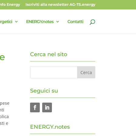
Info Energy
Iscriviti alla newsletter AG-TS.energy
rgetici
ENERGY.notes
Contatti
Cerca nel sito
te
Seguici su
spese
nti
blica
sti e
ENERGY.notes