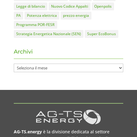
Legge di bilancio
Nuovo Codice Appalti
Openpolis
PA
Potenza elettrica
prezzo energia
Programma POR-FESR
Strategia Energetica Nazionale (SEN)
Super EcoBonus
Archivi
Archivi
AG-TS.energy
è la divisione dedicata al settore