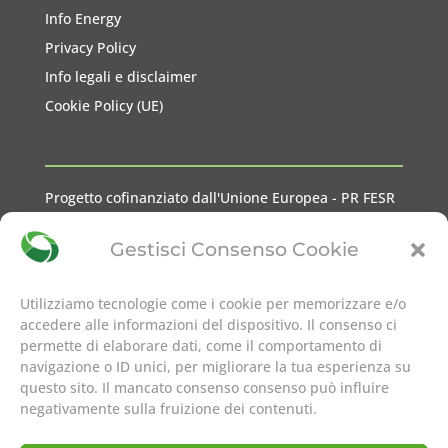
Info Energy
Privacy Policy
Info legali e disclaimer
Cookie Policy (UE)
Progetto cofinanziato dall'Unione Europea - PR FESR
2021-2027 Liguria
Gestisci Consenso Cookie
Utilizziamo tecnologie come i cookie per memorizzare e/o
accedere alle informazioni del dispositivo. Il consenso ci
permette di elaborare dati, come il comportamento di
seguici su
navigazione o ID unici, per migliorare la tua esperienza su
questo sito. Il mancato consenso consenso può influire
negativamente sulla fruizione dei contenuti.