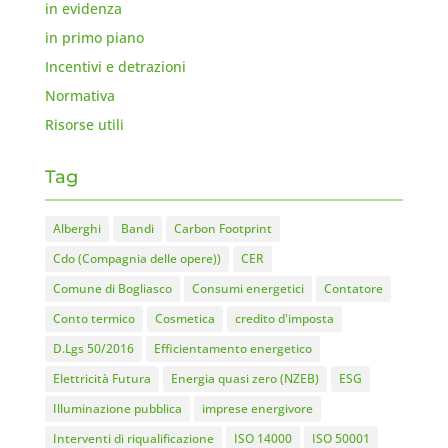
in evidenza
in primo piano
Incentivi e detrazioni
Normativa
Risorse utili
Tag
Alberghi
Bandi
Carbon Footprint
Cdo (Compagnia delle opere))
CER
Comune di Bogliasco
Consumi energetici
Contatore
Conto termico
Cosmetica
credito d'imposta
D.Lgs 50/2016
Efficientamento energetico
Elettricità Futura
Energia quasi zero (NZEB)
ESG
Illuminazione pubblica
imprese energivore
Interventi di riqualificazione
ISO 14000
ISO 50001