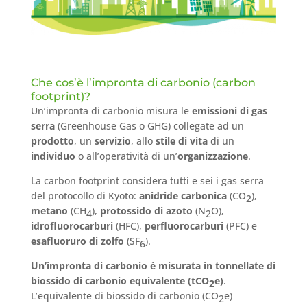
Che cos’è l’impronta di carbonio (carbon
footprint)?
Un’impronta di carbonio misura le
emissioni di gas
serra
(Greenhouse Gas o GHG) collegate ad un
prodotto
, un
servizio
, allo
stile di vita
di un
individuo
o all’operatività di un’
organizzazione
.
La carbon footprint considera tutti e sei i gas serra
del protocollo di Kyoto:
anidride carbonica
(CO
),
2
metano
(CH
),
protossido di azoto
(N
O),
4
2
idrofluorocarburi
(HFC),
perfluorocarburi
(PFC) e
esafluoruro di zolfo
(SF
).
6
Un’impronta di carbonio è misurata in tonnellate di
biossido di carbonio equivalente (tCO
e)
.
2
L’equivalente di biossido di carbonio (CO
e)
2