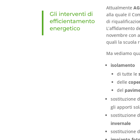
Attualmente
AG-
Gli interventi di
alla quale il Co
efficientamento
di riqualificazio
energetico
L’affidamento de
novembre con av
quali la scuola 
Ma vediamo quali
isolamento
di tutte le
delle
cope
del
pavime
sostituzione 
gli apporti sol
sostituzione 
invernale
sostituzione 
impianto foto