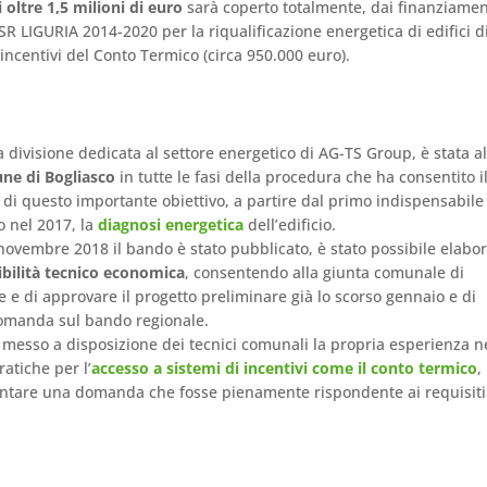
 oltre 1,5 milioni di euro
sarà coperto totalmente, dai finanziamen
 LIGURIA 2014-2020 per la riqualificazione energetica di edifici d
 incentivi del Conto Termico (circa 950.000 euro).
la divisione dedicata al settore energetico di AG-TS Group, è stata al
e di Bogliasco
in tutte le fasi della procedura che ha consentito i
di questo importante obiettivo, a partire dal primo indispensabile
o nel 2017, la
diagnosi energetica
dell’edificio.
novembre 2018 il bando è stato pubblicato, è stato possibile elabo
tibilità tecnico economica
, consentendo alla giunta comunale di
 e di approvare il progetto preliminare già lo scorso gennaio e di
omanda sul bando regionale.
messo a disposizione dei tecnici comunali la propria esperienza n
ratiche per l’
accesso a sistemi di incentivi come il conto termico
,
entare una domanda che fosse pienamente rispondente ai requisiti