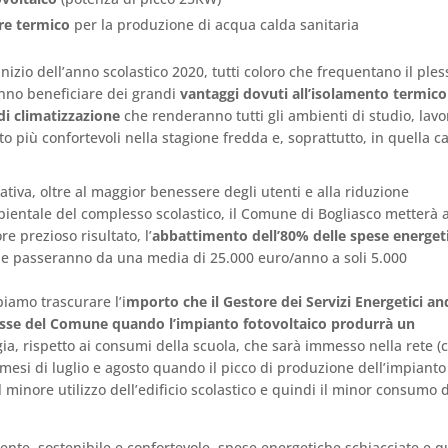
re termico
per la produzione di acqua calda sanitaria
nizio dell’anno scolastico 2020, tutti coloro che frequentano il ples
anno beneficiare dei grandi
vantaggi dovuti all’isolamento termico 
di climatizzazione
che renderanno tutti gli ambienti di studio, lavo
to più confortevoli nella stagione fredda e, soprattutto, in quella c
ativa, oltre al maggior benessere degli utenti e alla riduzione
bientale del complesso scolastico, il Comune di Bogliasco metterà 
e prezioso risultato, l’
abbattimento dell’80% delle spese energet
he passeranno da una media di 25.000 euro/anno a soli 5.000
iamo trascurare l’i
mporto che il Gestore dei Servizi Energetici an
asse del Comune quando l’impianto fotovoltaico produrrà un
gia, rispetto ai consumi della scuola, che sarà immesso nella rete 
esi di luglio e agosto quando il picco di produzione dell’impianto
l minore utilizzo dell’edificio scolastico e quindi il minor consumo d
ciente, sostenibile e confortevole, spese energetiche schiacciate e q