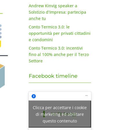
Andrew Kinvig speaker a
Solstizio d’Impresa: partecipa
anche tu
Conto Termico 3.0: le
opportunità per privati cittadini
e condomini
Conto Termico 3.0: incentivi
fino al 100% anche per il Terzo
Settore
Facebook timeline
Clicca per accettare i cookie
a
AG-TS Energy
di marketing ed abilitare
questo contenuto