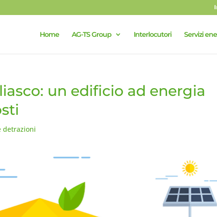
Home
AG-TS Group
Interlocutori
Servizi ene
iasco: un edificio ad energia
sti
e detrazioni