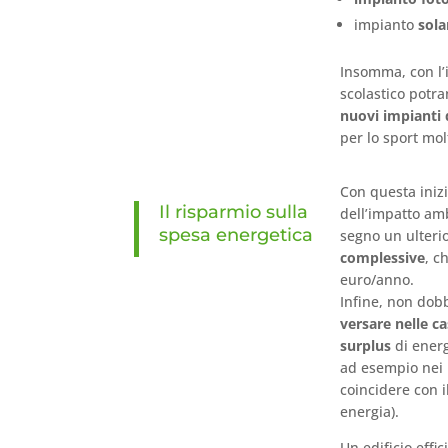
impianto
sola
Insomma, con l’i
scolastico potr
nuovi impianti 
per lo sport mol
Con questa inizi
Il risparmio sulla
dell’impatto am
spesa energetica
segno un ulterior
complessive
, c
euro/anno.
Infine, non dobb
versare nelle c
surplus
di ener
ad esempio nei m
coincidere con i
energia).
Un edificio effi