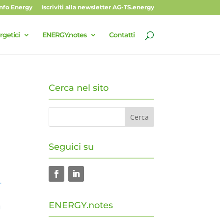
Info Energy
Iscriviti alla newsletter AG-TS.energy
rgetici
ENERGY.notes
Contatti
Cerca nel sito
Seguici su
ENERGY.notes