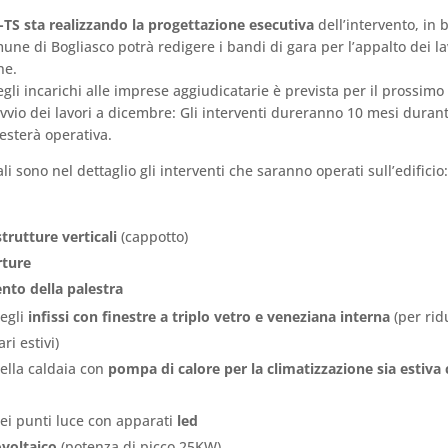
TS sta realizzando la progettazione esecutiva
dell’intervento, in 
mune di Bogliasco potrà redigere i bandi di gara per l’appalto dei la
ne.
gli incarichi alle imprese aggiudicatarie è prevista per il prossimo
vio dei lavori a dicembre: Gli interventi dureranno 10 mesi durant
resterà operativa.
 sono nel dettaglio gli interventi che saranno operati sull’edificio:
strutture verticali
(cappotto)
rture
nto della palestra
degli
infissi con finestre a triplo vetro e veneziana interna
(per rid
ari estivi)
della caldaia con
pompa di calore per la climatizzazione sia estiva
dei punti luce con apparati
led
voltaico
(potenza di picco 25KW)