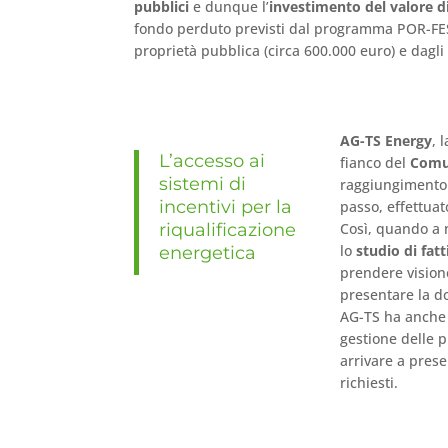
pubblici
e dunque l’
investimento del valore di
fondo perduto previsti dal programma POR-FESR
proprietà pubblica (circa 600.000 euro) e dagli
AG-TS Energy
, 
L’accesso ai
fianco del
Comun
sistemi di
raggiungimento 
incentivi per la
passo, effettuat
riqualificazione
Così, quando a 
lo
studio di fat
energetica
prendere visione
presentare la d
AG-TS ha anche 
gestione delle p
arrivare a pres
richiesti.