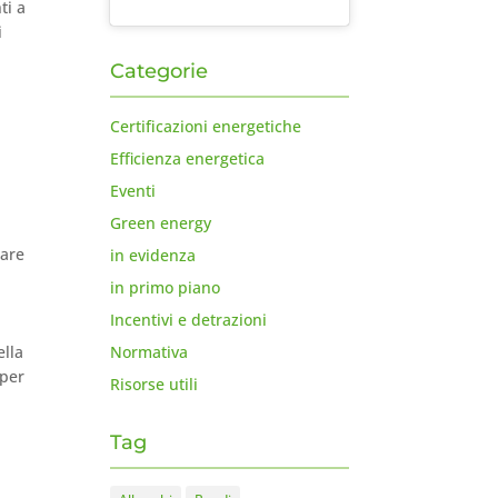
ti a
i
Categorie
Certificazioni energetiche
Efficienza energetica
l
Eventi
Green energy
rare
in evidenza
in primo piano
Incentivi e detrazioni
Normativa
ella
 per
Risorse utili
Tag