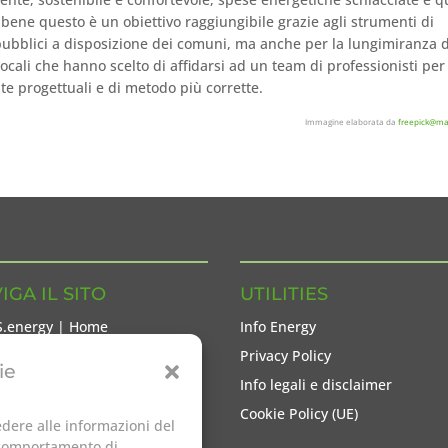
bene questo è un obiettivo raggiungibile grazie agli strumenti di
ubblici a disposizione dei comuni, ma anche per la lungimiranza d
ocali che hanno scelto di affidarsi ad un team di professionisti per
te progettuali e di metodo più corrette.
Immagine elaborata da
freepick@ma
IGA IL SITO
UTILITIES
S.energy | Home
Info Energy
S Group
Privacy Policy
ie
locutori
Info legali e disclaimer
zi energetici
Cookie Policy (UE)
dere alle informazioni del
GY.notes
l comportamento di