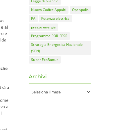
Legge di bilancio
Nuovo Codice Appalti
Openpolis
PA
Potenza elettrica
so
e al
prezzo energia
ro e
Programma POR-FESR
alda.
Strategia Energetica Nazionale
(SEN)
Super EcoBonus
a
iche
Archivi
drà a
Archivi
(come
 va a
i
uasi