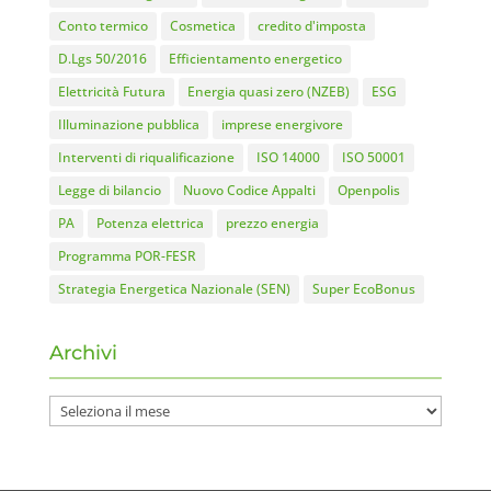
Conto termico
Cosmetica
credito d'imposta
D.Lgs 50/2016
Efficientamento energetico
Elettricità Futura
Energia quasi zero (NZEB)
ESG
Illuminazione pubblica
imprese energivore
Interventi di riqualificazione
ISO 14000
ISO 50001
Legge di bilancio
Nuovo Codice Appalti
Openpolis
PA
Potenza elettrica
prezzo energia
Programma POR-FESR
Strategia Energetica Nazionale (SEN)
Super EcoBonus
Archivi
Archivi